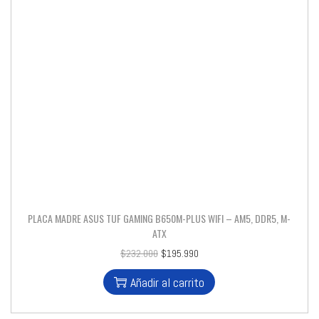
PLACA MADRE ASUS TUF GAMING B650M-PLUS WIFI – AM5, DDR5, M-
ATX
$
232.000
$
195.990
Añadir al carrito