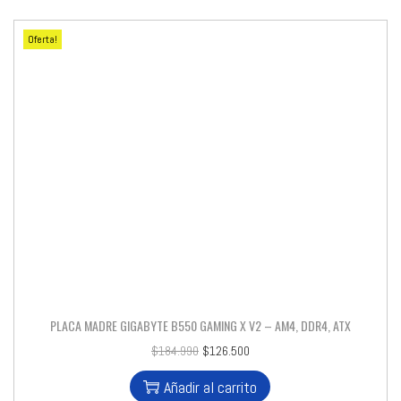
Oferta!
PLACA MADRE GIGABYTE B550 GAMING X V2 – AM4, DDR4, ATX
$
184.990
$
126.500
Añadir al carrito