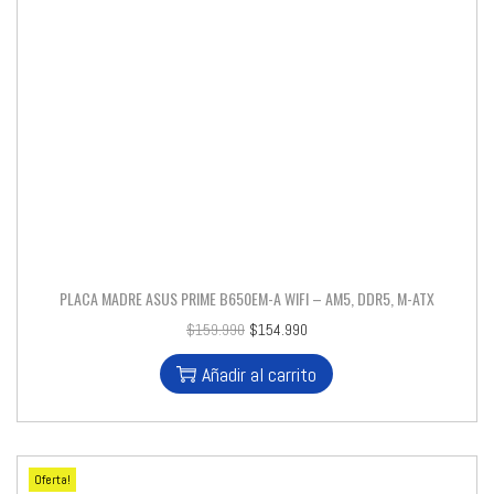
PLACA MADRE ASUS PRIME B650EM-A WIFI – AM5, DDR5, M-ATX
$
159.990
$
154.990
Añadir al carrito
Oferta!