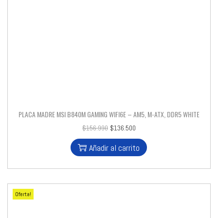
PLACA MADRE MSI B840M GAMING WIFI6E – AM5, M-ATX, DDR5 WHITE
$
156.990
$
136.500
Añadir al carrito
Oferta!