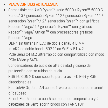
PLACA CON BIOS ACTUALIZADA
Compatible con AMD Ryzen™ serie 5000 / Ryzen™ 5000 G-
Series/ 3.ª generación Ryzen™/ 2.ª generación Ryzen™/ 1.ª
generación Ryzen™/ 2.ª generación Ryzen™ con gráficos
Radeon™ Vega/ 1.ª generación Ryzen™ con gráficos
Radeon™ Vega/ Athlon ™ con procesadores gráficos
Radeon™ Vega
DDR4 sin búfer sin ECC de doble canal, 4 DIMM
Intel® de doble banda 802.11ac WIFI y BT 4.2
PCIe Gen3 x4 M.2 ultrarrápido con compatibilidad con modo
PCIe NVMe y SATA
Condensadores de audio de alta calidad y diseño de
protección contra ruidos de audio
RGB FUSION 2.0 con soporte para tiras LED RGB y RGB
direccionables
Realtek® Gigabit LAN con software acelerador de Internet
cFosSpeed
Smart Fan 5 cuenta con 5 sensores de temperatura y 2
cabezales de ventilador híbridos con FAN STOP