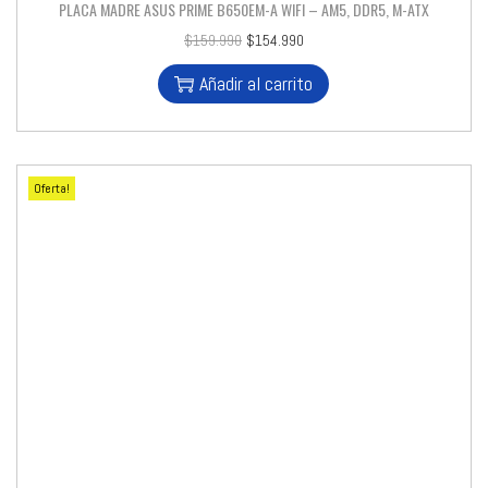
PLACA MADRE ASUS PRIME B650EM-A WIFI – AM5, DDR5, M-ATX
$
159.990
$
154.990
Añadir al carrito
Oferta!