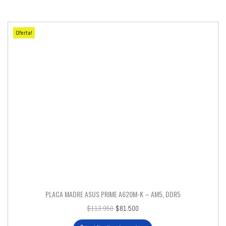
Oferta!
PLACA MADRE ASUS PRIME A620M-K – AM5, DDR5
$
113.950
$
81.500