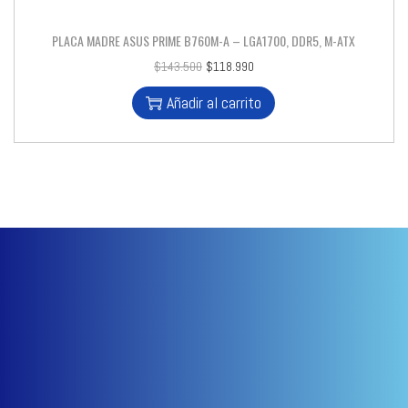
PLACA MADRE ASUS PRIME B760M-A – LGA1700, DDR5, M-ATX
$
143.500
$
118.990
Añadir al carrito