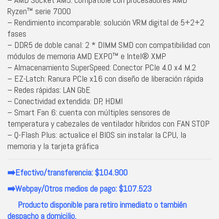
Ryzen™ serie 7000
– Rendimiento incomparable: solución VRM digital de 5+2+2
fases
– DDR5 de doble canal: 2 * DIMM SMD con compatibilidad con
módulos de memoria AMD EXPO™ e Intel® XMP
– Almacenamiento SuperSpeed: Conector PCIe 4.0 x4 M.2
– EZ-Latch: Ranura PCIe x16 con diseño de liberación rápida
– Redes rápidas: LAN GbE
– Conectividad extendida: DP, HDMI
– Smart Fan 6: cuenta con múltiples sensores de
temperatura y cabezales de ventilador híbridos con FAN STOP
– Q-Flash Plus: actualice el BIOS sin instalar la CPU, la
memoria y la tarjeta gráfica
➡️Efectivo/transferencia: $104.900
➡️Webpay/Otros medios de pago: $107.523
Producto disponible para retiro inmediato o también
despacho a domicilio.