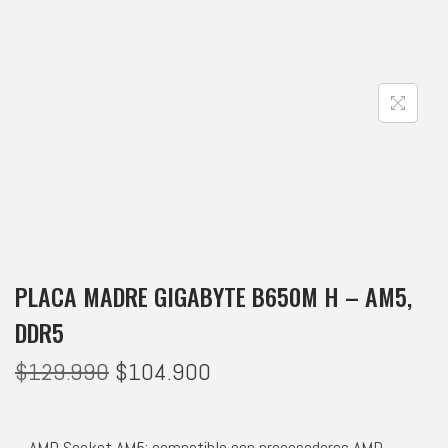
PLACA MADRE GIGABYTE B650M H – AM5,
DDR5
$
129.990
$
104.900
– AMD Socket AM5: compatible con procesadores AMD