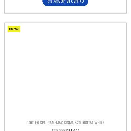
Añadir al carrito
Oferta!
COOLER CPU GAMEMAX SIGMA 520 DIGITAL WHITE
$
39.990
$
31.500