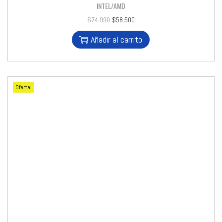
INTEL/AMD
$
74.990
$
58.500
Añadir al carrito
Oferta!