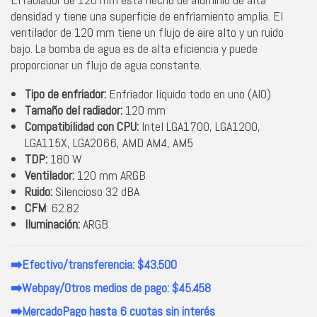
densidad y tiene una superficie de enfriamiento amplia. El
ventilador de 120 mm tiene un flujo de aire alto y un ruido
bajo. La bomba de agua es de alta eficiencia y puede
proporcionar un flujo de agua constante.
Tipo de enfriador:
Enfriador líquido todo en uno (AIO)
Tamaño del radiador:
120 mm
Compatibilidad con CPU:
Intel LGA1700, LGA1200,
LGA115X, LGA2066, AMD AM4, AM5
TDP:
180 W
Ventilador:
120 mm ARGB
Ruido:
Silencioso 32 dBA
CFM
: 62.82
Iluminación:
ARGB
➡️Efectivo/transferencia: $43.500
➡️Webpay/Otros medios de pago: $45.458
➡️MercadoPago hasta 6 cuotas sin interés