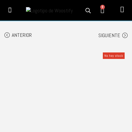
0
PRODUCTOS
SERVICIOS
MI CUENTA
CONTACTO
INFORMACIÓN
SEGUIMIENTO
ANTERIOR
SIGUIENTE
No hay stock