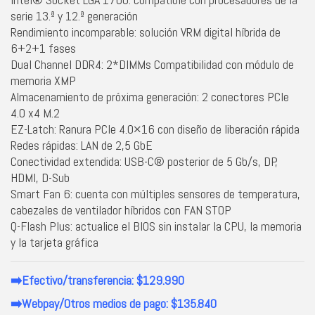
serie 13.ª y 12.ª generación
Rendimiento incomparable: solución VRM digital híbrida de
6+2+1 fases
Dual Channel DDR4: 2*DIMMs Compatibilidad con módulo de
memoria XMP
Almacenamiento de próxima generación: 2 conectores PCIe
4.0 x4 M.2
EZ-Latch: Ranura PCIe 4.0×16 con diseño de liberación rápida
Redes rápidas: LAN de 2,5 GbE
Conectividad extendida: USB-C® posterior de 5 Gb/s, DP,
HDMI, D-Sub
Smart Fan 6: cuenta con múltiples sensores de temperatura,
cabezales de ventilador híbridos con FAN STOP
Q-Flash Plus: actualice el BIOS sin instalar la CPU, la memoria
y la tarjeta gráfica
➡️Efectivo/transferencia: $129.990
➡️Webpay/Otros medios de pago: $135.840