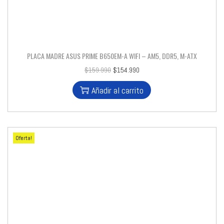
PLACA MADRE ASUS PRIME B650EM-A WIFI – AM5, DDR5, M-ATX
$
159.990
$
154.990
Añadir al carrito
Oferta!