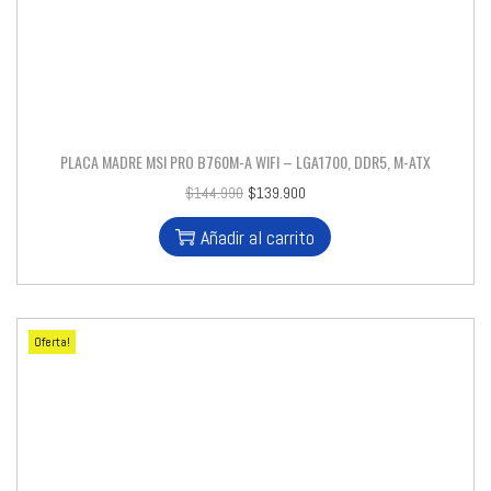
PLACA MADRE MSI PRO B760M-A WIFI – LGA1700, DDR5, M-ATX
$
144.990
$
139.900
Añadir al carrito
Oferta!