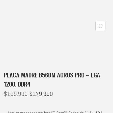
PLACA MADRE B560M AORUS PRO – LGA
1200, DDR4
$
199.990
$
179.990
– Admite procesadores Intel® Core™ Series de 11.ª y 10.ª