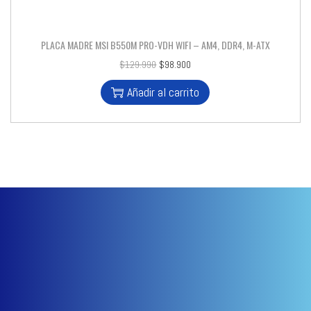
PLACA MADRE MSI B550M PRO-VDH WIFI – AM4, DDR4, M-ATX
$
129.990
$
98.900
Añadir al carrito