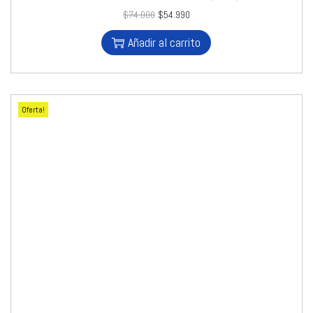
$
74.000
$
54.990
Añadir al carrito
Oferta!