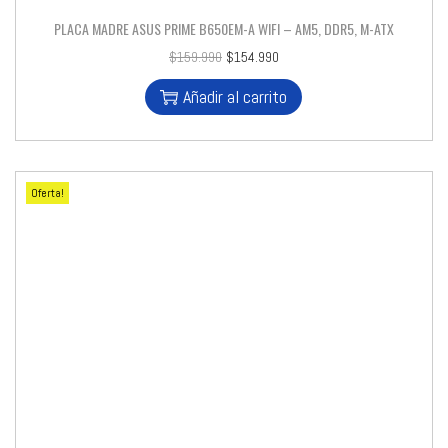
PLACA MADRE ASUS PRIME B650EM-A WIFI – AM5, DDR5, M-ATX
$
159.990
$
154.990
Añadir al carrito
Oferta!