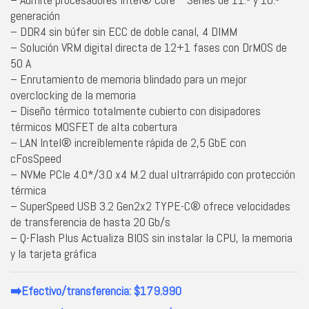
generación
– DDR4 sin búfer sin ECC de doble canal, 4 DIMM
– Solución VRM digital directa de 12+1 fases con DrMOS de
50 A
– Enrutamiento de memoria blindado para un mejor
overclocking de la memoria
– Diseño térmico totalmente cubierto con disipadores
térmicos MOSFET de alta cobertura
– LAN Intel® increíblemente rápida de 2,5 GbE con
cFosSpeed
– NVMe PCIe 4.0*/3.0 x4 M.2 dual ultrarrápido con protección
térmica
– SuperSpeed ​​USB 3.2 Gen2x2 TYPE-C® ofrece velocidades
de transferencia de hasta 20 Gb/s
– Q-Flash Plus Actualiza BIOS sin instalar la CPU, la memoria
y la tarjeta gráfica
➡️Efectivo/transferencia: $179.990