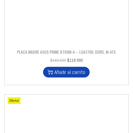
PLACA MADRE ASUS PRIME B760M-A – LGA1700, DDR5, M-ATX
$
143.500
$
118.990
Añadir al carrito
Oferta!