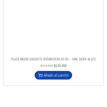
PLACA MADRE GIGABYTE B550M DS3H AC R2 – AM4, DDR4, M-ATX
$
129.990
$
103.990
Añadir al carrito