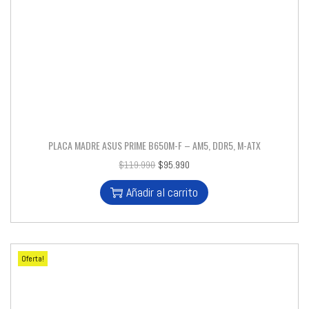
PLACA MADRE ASUS PRIME B650M-F – AM5, DDR5, M-ATX
$
119.990
$
95.990
Añadir al carrito
Oferta!