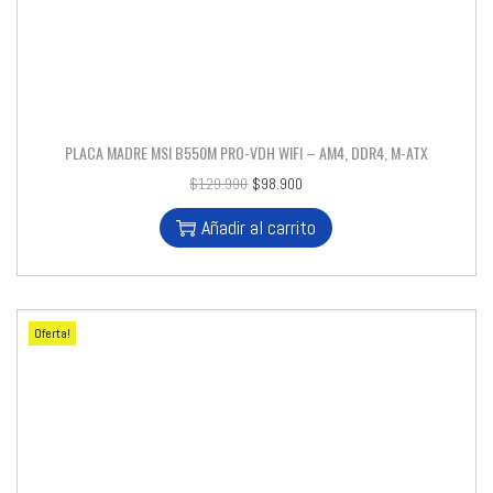
PLACA MADRE MSI B550M PRO-VDH WIFI – AM4, DDR4, M-ATX
$
129.990
$
98.900
Añadir al carrito
Oferta!