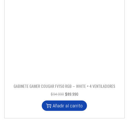
GABINETE GAMER COUGAR FV150 RGB – WHITE + 4 VENTILADORES
$
94.990
$
89.990
Añadir al carrito