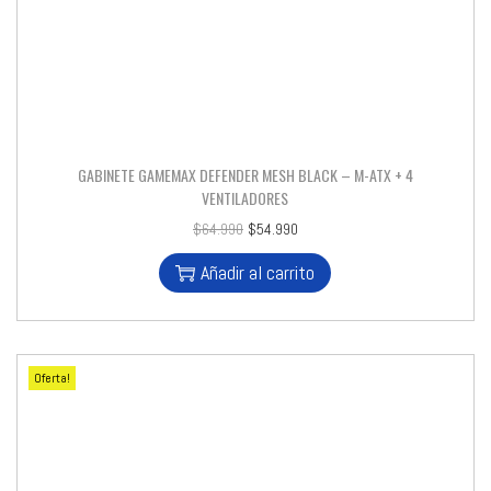
GABINETE GAMEMAX DEFENDER MESH BLACK – M-ATX + 4
VENTILADORES
$
64.990
$
54.990
Añadir al carrito
Oferta!