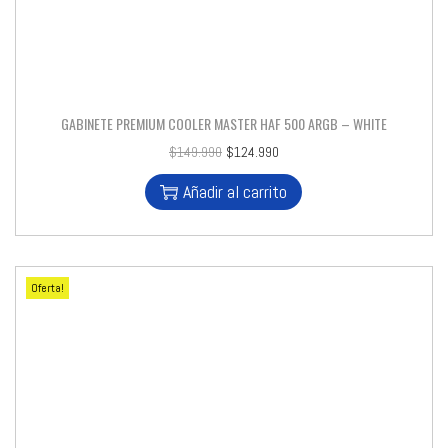
GABINETE PREMIUM COOLER MASTER HAF 500 ARGB – WHITE
$
149.990
$
124.990
Añadir al carrito
Oferta!