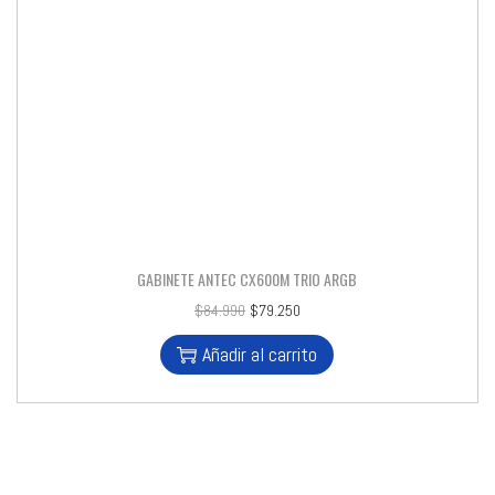
GABINETE ANTEC CX600M TRIO ARGB
$
84.990
$
79.250
Añadir al carrito