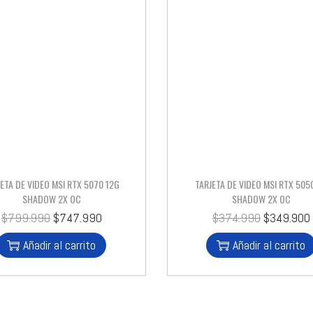
JETA DE VIDEO MSI RTX 5070 12G
TARJETA DE VIDEO MSI RTX 505
SHADOW 2X OC
SHADOW 2X OC
$
799.990
$
747.990
$
374.990
$
349.900
Añadir al carrito
Añadir al carrito