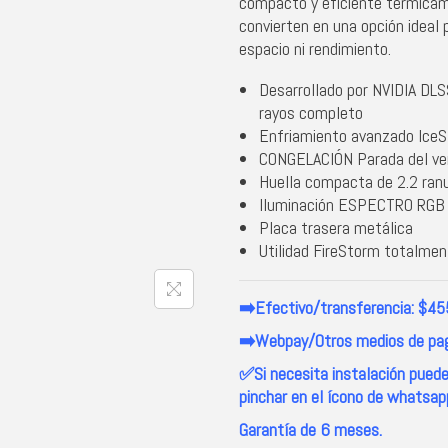
compacto y eficiente térmicame
convierten en una opción ideal 
espacio ni rendimiento.
Desarrollado por NVIDIA DLSS
rayos completo
Enfriamiento avanzado IceS
CONGELACIÓN Parada del vent
Huella compacta de 2.2 ran
Iluminación ESPECTRO RGB
Placa trasera metálica
Utilidad FireStorm totalme
➡️Efectivo/transferencia: $45
➡️Webpay/Otros medios de pa
✅Si necesita instalación pued
pinchar en el ícono de whatsapp 
Garantía de 6 meses.