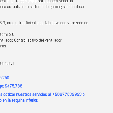
nte, junto con una amplia conectividad, la
para actualizar tu sistema de gaming sin sacrificar
 3, arco ultraeficiente de Ada Lovelace y trazado de
torm 2.0
ilador, Control activo del ventilador
uras
nte nueva
5.250
go: $475.736
es cotizar nuestros servicios al +56977539993 o
en la esquina inferior.