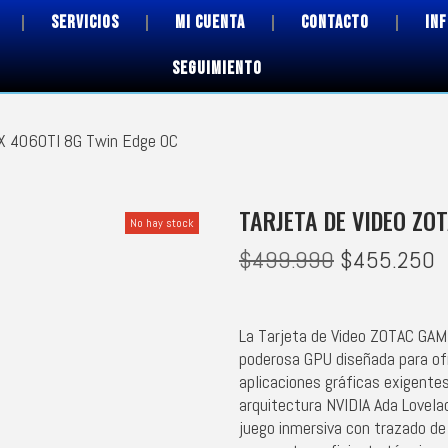
SERVICIOS
MI CUENTA
CONTACTO
IN
SEGUIMIENTO
TX 4060TI 8G Twin Edge OC
TARJETA DE VIDEO ZO
No hay stock
$
499.990
$
455.250
La Tarjeta de Video ZOTAC GA
poderosa GPU diseñada para ofr
aplicaciones gráficas exigent
arquitectura NVIDIA Ada Lovelac
juego inmersiva con trazado de