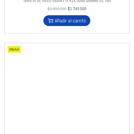
TARJETA DE VIDEO GIGABYTE RTX 5080 GAMING OC 16G
$
1.899.990
$
1.749.500
Añadir al carrito
Oferta!