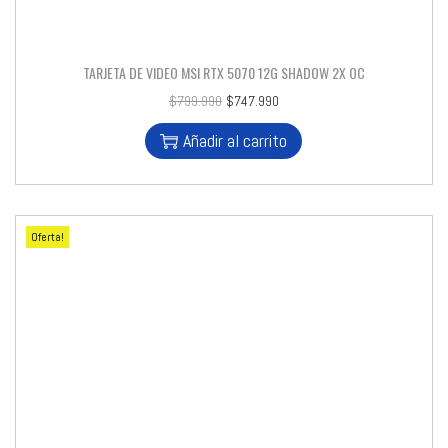
TARJETA DE VIDEO MSI RTX 5070 12G SHADOW 2X OC
$
799.990
$
747.990
Añadir al carrito
Oferta!