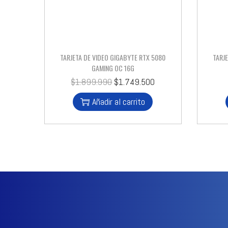
TARJETA DE VIDEO GIGABYTE RTX 5080
TARJ
GAMING OC 16G
$
1.899.990
$
1.749.500
Añadir al carrito