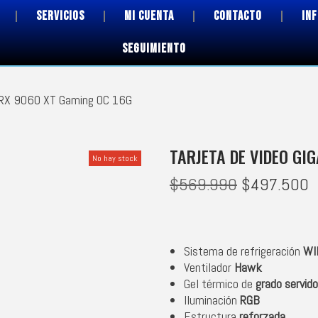
SERVICIOS
MI CUENTA
CONTACTO
IN
SEGUIMIENTO
e RX 9060 XT Gaming OC 16G
TARJETA DE VIDEO GI
No hay stock
$
569.990
$
497.500
Sistema de refrigeración
WI
Ventilador
Hawk
Gel térmico de
grado servido
Iluminación
RGB
Estructura
reforzada