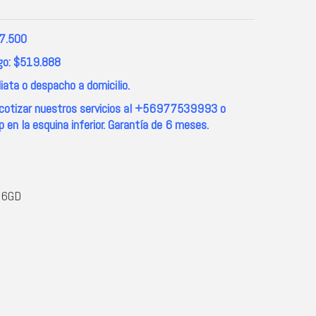
97.500
go: $519.888
ata o despacho a domicilio.
s cotizar nuestros servicios al +56977539993 o
 en la esquina inferior. Garantía de 6 meses.
16GD