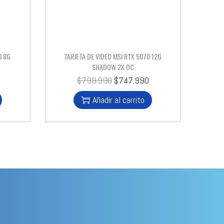
0 8G
TARJETA DE VIDEO MSI RTX 5070 12G
SHADOW 2X OC
$
799.990
$
747.990
Añadir al carrito