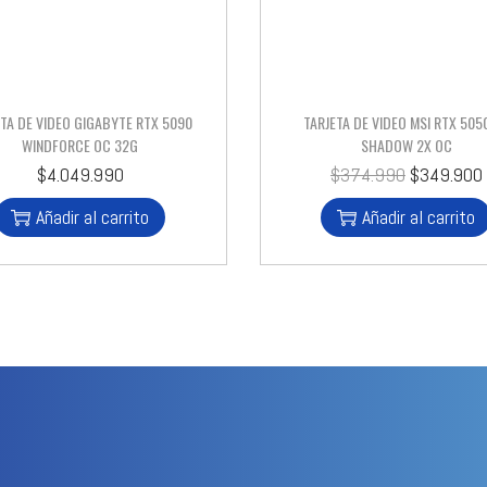
ETA DE VIDEO GIGABYTE RTX 5090
TARJETA DE VIDEO MSI RTX 505
WINDFORCE OC 32G
SHADOW 2X OC
$
4.049.990
$
374.990
$
349.900
Añadir al carrito
Añadir al carrito