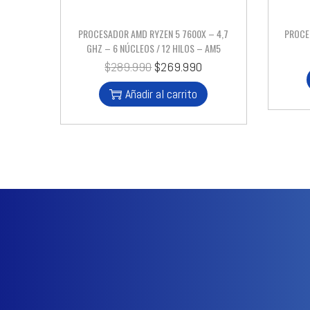
PROCESADOR AMD RYZEN 5 7600X – 4,7
PROCE
GHZ – 6 NÚCLEOS / 12 HILOS – AM5
$
289.990
$
269.990
Añadir al carrito