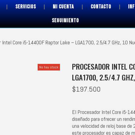
SERVICIOS
MI CUENTA
CONTACTO
IN
SEGUIMIENTO
 Intel Core i5-14400F Raptor Lake – LGA1700, 2.5/4.7 GHz, 10 Nuc
PROCESADOR INTEL CO
No hay stock
LGA1700, 2.5/4.7 GHZ
$
197.500
El Procesador Intel Core i5-14
diseñado para ofrecer un rendim
una velocidad de reloj base de
este procesador es capaz de ma