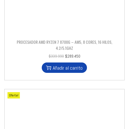
PROCESADOR AMD RYZEN 7 8700G – AM5, 8 CORES, 16 HILOS,
4.2/5.1GHZ
$
339.990
$
289.450
Añadir al carrito
Oferta!