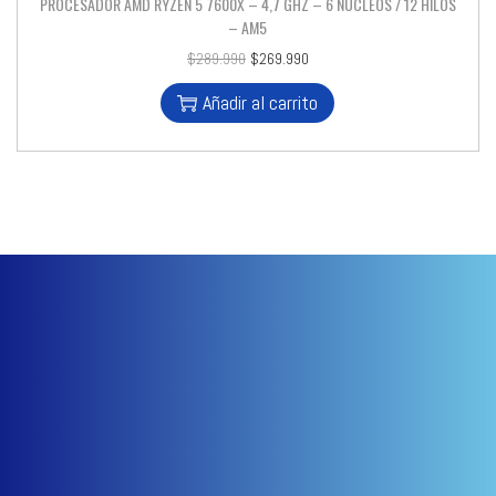
PROCESADOR AMD RYZEN 5 7600X – 4,7 GHZ – 6 NÚCLEOS / 12 HILOS
– AM5
$
289.990
$
269.990
Añadir al carrito