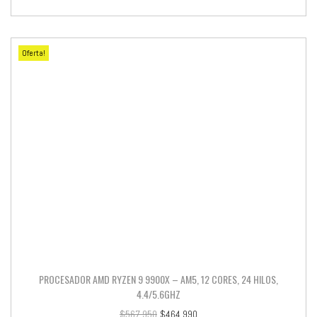
Oferta!
PROCESADOR AMD RYZEN 9 9900X – AM5, 12 CORES, 24 HILOS,
4.4/5.6GHZ
$
567.950
$
464.990