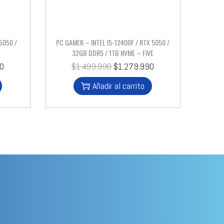
5050 /
PC GAMER – INTEL I5-12400F / RTX 5050 /
32GB DDR5 / 1TB NVME – FIVE
90
$
1.499.990
$
1.279.990
Añadir al carrito