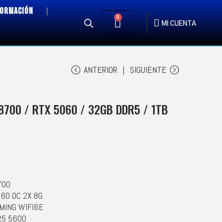
FORMACIÓN
0
MI CUENTA
ANTERIOR
SIGUIENTE
8700 / RTX 5060 / 32GB DDR5 / 1TB
700
060 OC 2X 8G
AMING WIFI6E
R5 5600