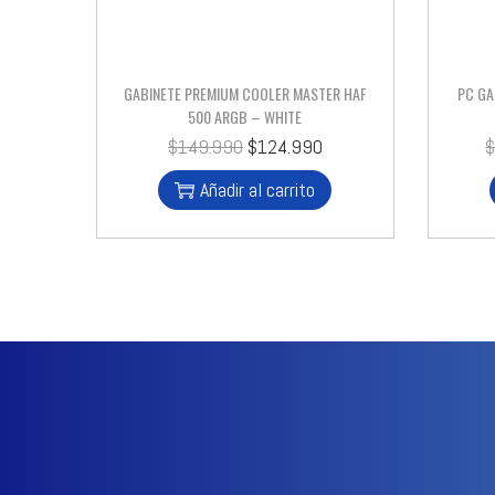
GABINETE PREMIUM COOLER MASTER HAF
PC GA
500 ARGB – WHITE
$
149.990
$
124.990
Añadir al carrito