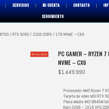
SERVICIOS
MI CUENTA
CONTACTO
IN
SEGUIMIENTO
8700 / RTX 5060 / 32GB DDR5 / 1TB NVME – CX6
PC GAMER – RYZEN 7 
No hay stock
NVME – CX6
$
1.449.990
Procesador AMD Ryzen 7 8
Tarjeta de video MSI RTX 5
Placa Madre MSI B840M G
Ram 32GB – 2X16 XPG DD