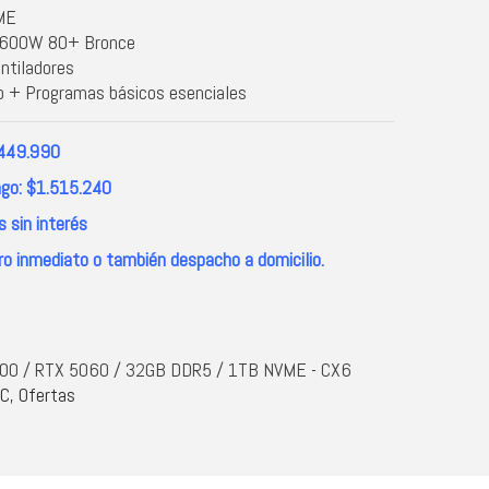
ME
 600W 80+ Bronce
ntiladores
 + Programas básicos esenciales
.449.990
go: $1.515.240
 sin interés
ro inmediato o también despacho a domicilio.
0 / RTX 5060 / 32GB DDR5 / 1TB NVME - CX6
PC
,
Ofertas