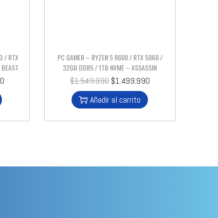
D / RTX
PC GAMER – RYZEN 5 8600 / RTX 5060 /
– BEAST
32GB DDR5 / 1TB NVME – ASSASSIN
90
$
1.549.990
$
1.499.990
Añadir al carrito