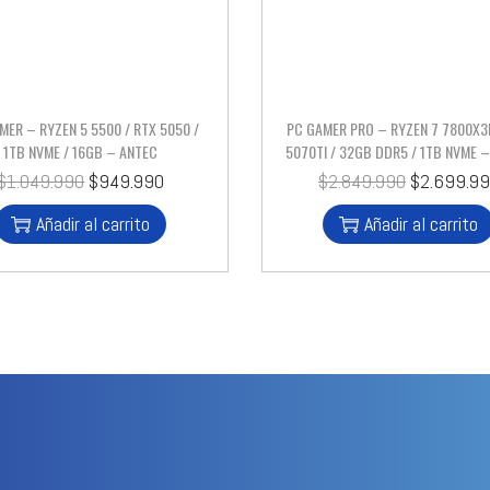
MER – RYZEN 5 5500 / RTX 5050 /
PC GAMER PRO – RYZEN 7 7800X3
1TB NVME / 16GB – ANTEC
5070TI / 32GB DDR5 / 1TB NVME 
$
1.049.990
$
949.990
$
2.849.990
$
2.699.9
Añadir al carrito
Añadir al carrito