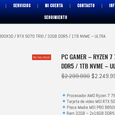
SERVICIOS
MI CUENTA
CONTACTO
IN
SEGUIMIENTO
7800X3D / RTX 5070 TRIO / 32GB DDR5 / 1TB NVME – ULTRA
PC GAMER – RYZEN 7 
No hay stock
DDR5 / 1TB NVME – U
$
2.299.990
$
2.249.9
Procesador AMD Ryzen 7 
Tarjeta de video MSI RTX 
Placa Madre MSI PRO B850
Ram 32GB – 2x16GB DDR5