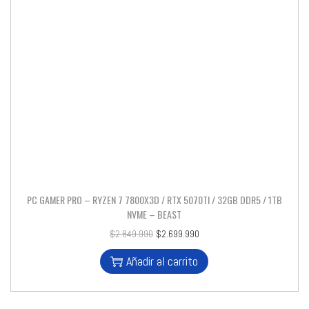
PC GAMER PRO – RYZEN 7 7800X3D / RTX 5070TI / 32GB DDR5 / 1TB
NVME – BEAST
$
2.849.990
$
2.699.990
Añadir al carrito