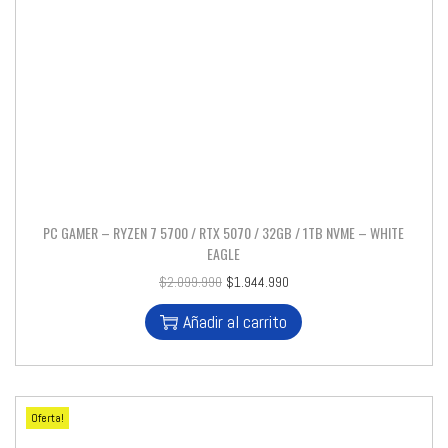
PC GAMER – RYZEN 7 5700 / RTX 5070 / 32GB / 1TB NVME – WHITE
EAGLE
$
2.099.990
$
1.944.990
Añadir al carrito
Oferta!