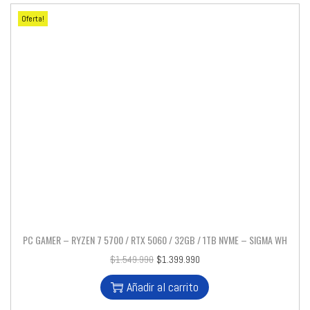
Oferta!
PC GAMER – RYZEN 7 5700 / RTX 5060 / 32GB / 1TB NVME – SIGMA WH
$
1.549.990
$
1.399.990
Añadir al carrito