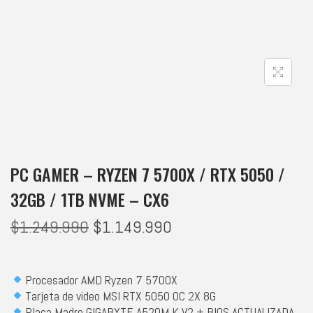
PC GAMER – RYZEN 7 5700X / RTX 5050 /
32GB / 1TB NVME – CX6
$
1.249.990
$
1.149.990
Procesador AMD Ryzen 7 5700X
Tarjeta de video MSI RTX 5050 OC 2X 8G
Placa Madre GIGABYTE A520M K V2 + BIOS ACTUALIZADA