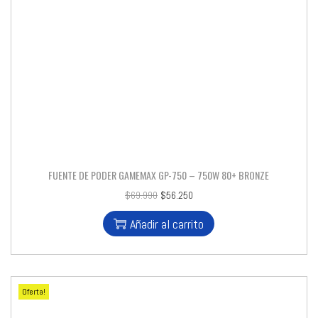
FUENTE DE PODER GAMEMAX GP-750 – 750W 80+ BRONZE
$
69.990
$
56.250
Añadir al carrito
Oferta!