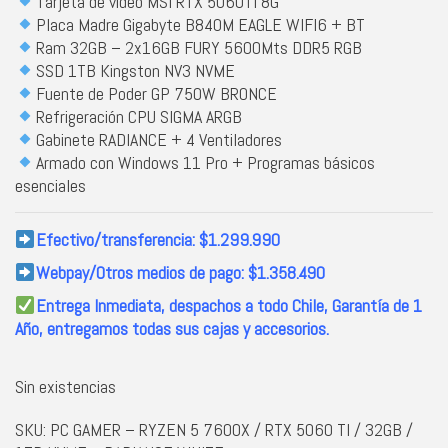
Tarjeta de video MSI RTX 5060TI 8G
Placa Madre Gigabyte B840M EAGLE WIFI6 + BT
Ram 32GB – 2x16GB FURY 5600Mts DDR5 RGB
SSD 1TB Kingston NV3 NVME
Fuente de Poder
GP 750W BRONCE
Refrigeración CPU SIGMA ARGB
Gabinete RADIANCE + 4 Ventiladores
Armado con Windows 11 Pro + Programas básicos
esenciales
Efectivo/transferencia: $1.299.990
Webpay/Otros medios de pago: $1.358.490
Entrega Inmediata, despachos a todo Chile,
Garantía de 1
Año, entregamos todas sus cajas y accesorios.
Sin existencias
SKU:
PC GAMER – RYZEN 5 7600X / RTX 5060 TI / 32GB /