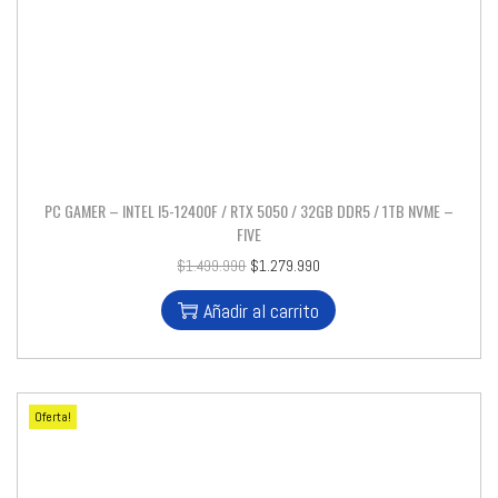
PC GAMER – INTEL I5-12400F / RTX 5050 / 32GB DDR5 / 1TB NVME –
FIVE
$
1.499.990
$
1.279.990
Añadir al carrito
Oferta!