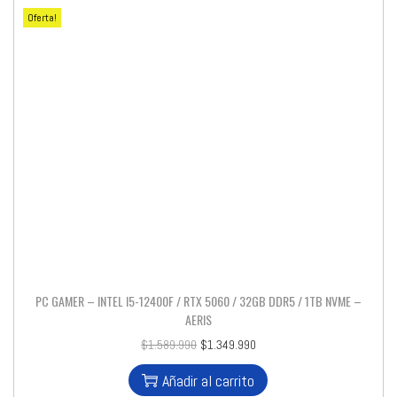
Oferta!
PC GAMER – INTEL I5-12400F / RTX 5060 / 32GB DDR5 / 1TB NVME –
AERIS
$
1.589.990
$
1.349.990
Añadir al carrito