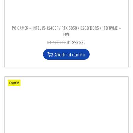
PC GAMER – INTEL I5-12400F / RTX 5050 / 32GB DDR5 / 1TB NVME –
FIVE
$
1.499.990
$
1.279.990
Añadir al carrito
Oferta!