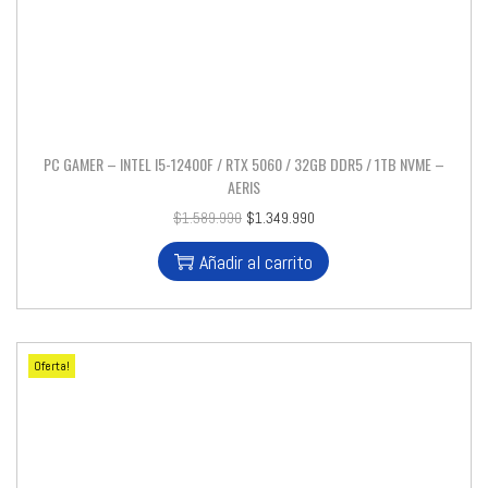
PC GAMER – INTEL I5-12400F / RTX 5060 / 32GB DDR5 / 1TB NVME –
AERIS
$
1.589.990
$
1.349.990
Añadir al carrito
Oferta!