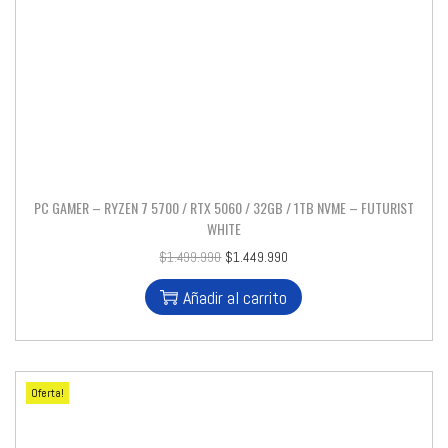
PC GAMER – RYZEN 7 5700 / RTX 5060 / 32GB / 1TB NVME – FUTURIST
WHITE
$
1.499.990
$
1.449.990
Añadir al carrito
Oferta!