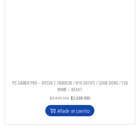
PC GAMER PRO – RYZEN 7 7800X3D / RTX 5070TI / 32GB DDR5 / 1TB
NVME – BEAST
$
2.849.990
$
2.699.990
Añadir al carrito