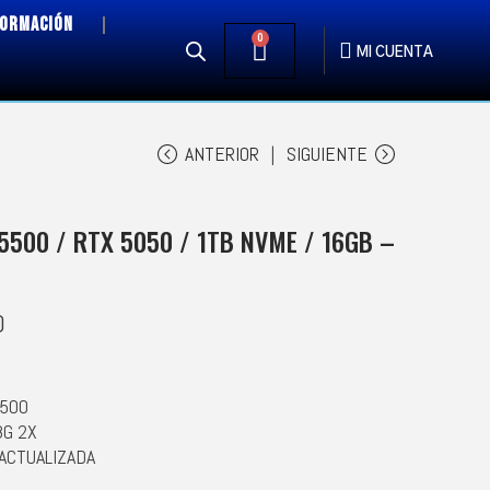
FORMACIÓN
0
MI CUENTA
ANTERIOR
SIGUIENTE
5500 / RTX 5050 / 1TB NVME / 16GB –
0
5500
8G 2X
 ACTUALIZADA