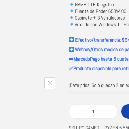
NVME 1TB Kingston
Fuente de Poder 650W 80+
Gabinete + 3 Ventiladores
Armado con Windows 11 Pro 
Efectivo/transferencia: $9
Webpay/Otros medios de p
➡️MercadoPago hasta 6 cuotas
✅Producto disponible para reti
¡Date prisa! Solo quedan 2 en e
SKU:
PC GAMER – RYZEN 5 55