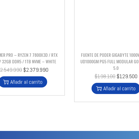
ER PRO – RYZEN 7 7800X3D / RTX
FUENTE DE PODER GIGABYTE 1000
/ 32GB DDR5 / 1TB NVME – WHITE
UD1000GM PG5 FULL MODULAR GO
5.0
$
2.549.990
$
2.379.990
$
198.100
$
129.500
Añadir al carrito
Añadir al carrito