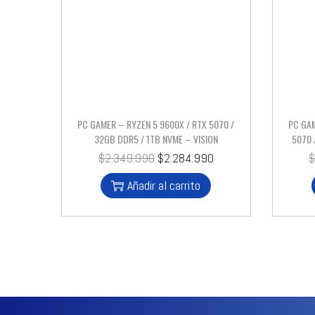
PC GAMER – RYZEN 5 9600X / RTX 5070 /
PC GAM
32GB DDR5 / 1TB NVME – VISION
5070 
$
2.349.990
$
2.284.990
Añadir al carrito