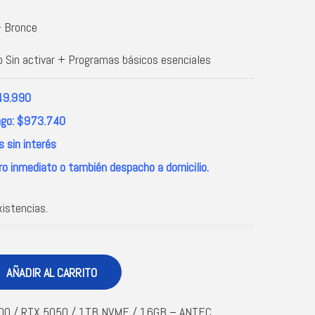
 Bronce
Sin activar + Programas básicos esenciales
49.990
ago: $973.740
 sin interés
ro inmediato o también despacho a domicilio.
xistencias.
AÑADIR AL CARRITO
00 / RTX 5050 / 1TB NVME / 16GB – ANTEC