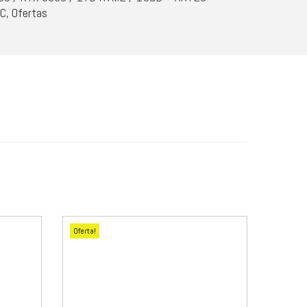
PC
,
Ofertas
Oferta!