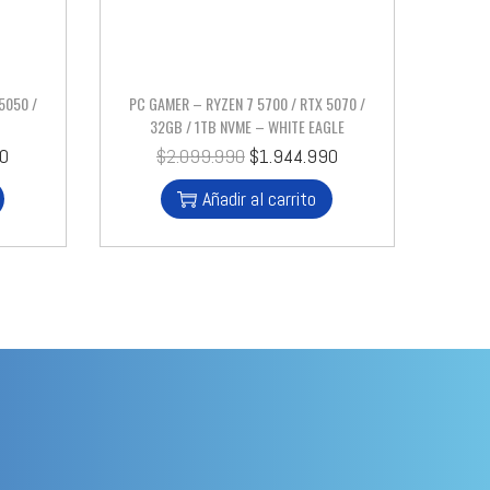
5050 /
PC GAMER – RYZEN 7 5700 / RTX 5070 /
32GB / 1TB NVME – WHITE EAGLE
90
$
2.099.990
$
1.944.990
Añadir al carrito