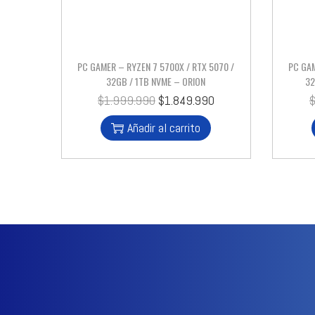
PC GAMER – RYZEN 7 5700X / RTX 5070 /
PC GAM
32GB / 1TB NVME – ORION
32
$
1.999.990
$
1.849.990
Añadir al carrito