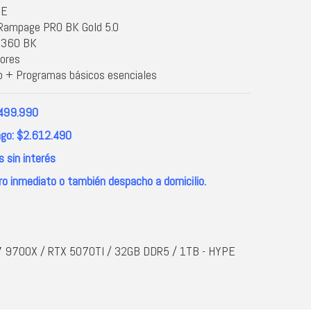
ME
ampage PRO BK Gold 5.0
l 360 BK
ores
 + Programas básicos esenciales
.499.990
go: $2.612.490
 sin interés
ro inmediato o también despacho a domicilio.
 9700X / RTX 5070TI / 32GB DDR5 / 1TB - HYPE
C