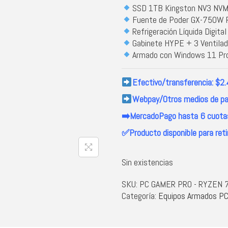
SSD 1TB Kingston NV3 NV
Fuente de Poder
GX-750W R
Refrigeración Líquida Digita
Gabinete HYPE + 3 Ventilad
Armado con Windows 11 Pro
Efectivo/transferencia: $2
Webpay/Otros medios de pa
➡️MercadoPago hasta 6 cuotas
✅Producto disponible para reti
Sin existencias
SKU:
PC GAMER PRO - RYZEN 7
Categoría:
Equipos Armados P