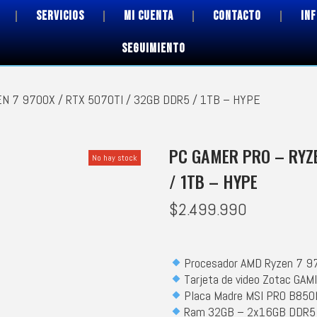
SERVICIOS
MI CUENTA
CONTACTO
IN
SEGUIMIENTO
N 7 9700X / RTX 5070TI / 32GB DDR5 / 1TB – HYPE
PC GAMER PRO – RYZE
No hay stock
/ 1TB – HYPE
$
2.499.990
Procesador AMD Ryzen 7 9
Tarjeta de video Zotac GAM
Placa Madre MSI PRO B850
Ram 32GB – 2x16GB DDR5