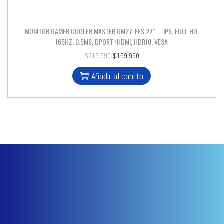
MONITOR GAMER COOLER MASTER GM27-FFS 27“ – IPS, FULL HD,
165HZ, 0.5MS, DPORT+HDMI, HDR10, VESA
$
219.990
$
159.990
Añadir al carrito