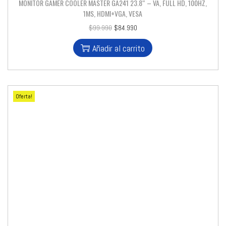
MONITOR GAMER COOLER MASTER GA241 23.8“ – VA, FULL HD, 100HZ,
1MS, HDMI+VGA, VESA
$
99.990
$
84.990
Añadir al carrito
Oferta!