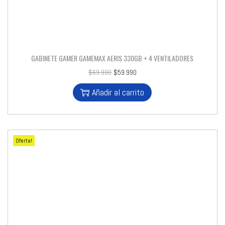
GABINETE GAMER GAMEMAX AERIS 330GB + 4 VENTILADORES
$
69.990
$
59.990
Añadir al carrito
Oferta!