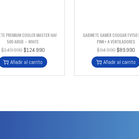
ETE PREMIUM COOLER MASTER HAF
GABINETE GAMER COUGAR FV150
500 ARGB – WHITE
PINK+ 4 VENTILADORES
$
149.990
$
124.990
$
94.990
$
89.990
Añadir al carrito
Añadir al carrito