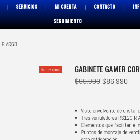
SERVICIOS
MI CUENTA
CONTACTO
IN
SEGUIMIENTO
S-R ARGB
GABINETE GAMER COR
No hay stock
$
99.990
$
86.990
Vista envolvente de cristal
Tres ventiladores RS120-R 
Elementos que facilitan el 
Puntos de montaje de ventil
gran refrigeración