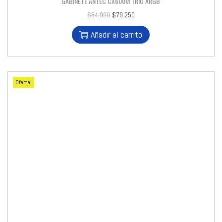
GABINETE ANTEC CX600M TRIO ARGB
$
84.990
$
79.250
Añadir al carrito
Oferta!