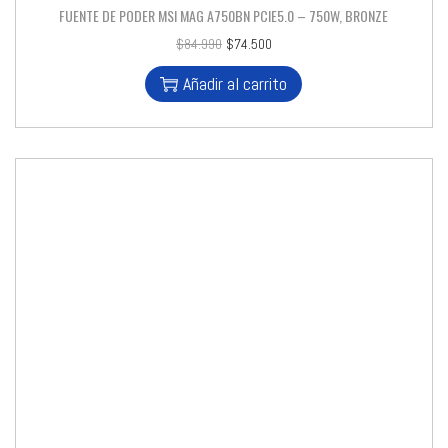
FUENTE DE PODER MSI MAG A750BN PCIE5.0 – 750W, BRONZE
$
84.990
$
74.500
Añadir al carrito