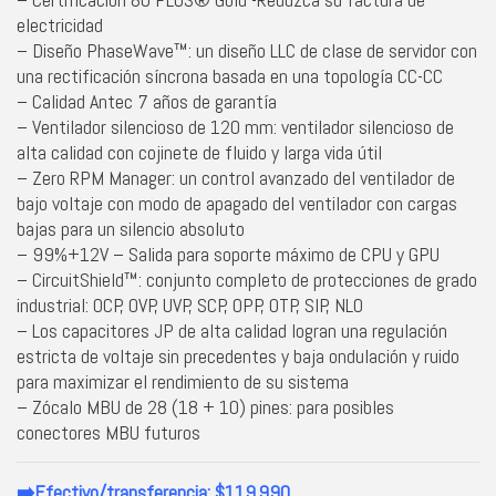
electricidad
– Diseño PhaseWave™: un diseño LLC de clase de servidor con
una rectificación síncrona basada en una topología CC-CC
– Calidad Antec 7 años de garantía
– Ventilador silencioso de 120 mm: ventilador silencioso de
alta calidad con cojinete de fluido y larga vida útil
– Zero RPM Manager: un control avanzado del ventilador de
bajo voltaje con modo de apagado del ventilador con cargas
bajas para un silencio absoluto
– 99%+12V – Salida para soporte máximo de CPU y GPU
– CircuitShield™: conjunto completo de protecciones de grado
industrial: OCP, OVP, UVP, SCP, OPP, OTP, SIP, NLO
– Los capacitores JP de alta calidad logran una regulación
estricta de voltaje sin precedentes y baja ondulación y ruido
para maximizar el rendimiento de su sistema
– Zócalo MBU de 28 (18 + 10) pines: para posibles
conectores MBU futuros
➡️Efectivo/transferencia: $119.990