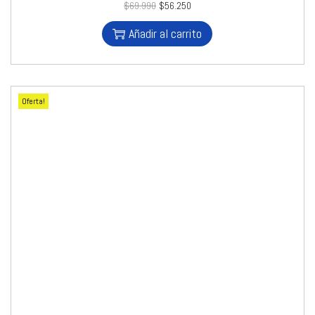
$
69.990
$
56.250
Añadir al carrito
Oferta!