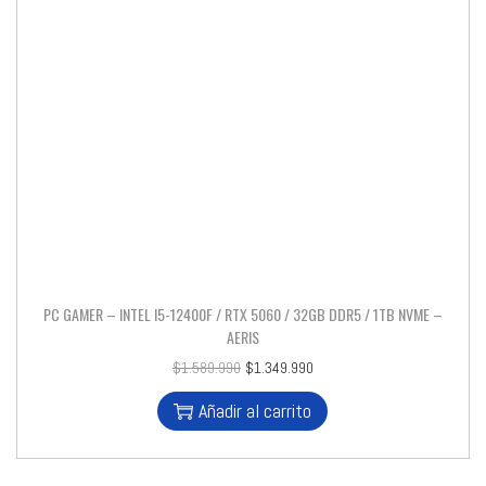
PC GAMER – INTEL I5-12400F / RTX 5060 / 32GB DDR5 / 1TB NVME –
AERIS
$
1.589.990
$
1.349.990
Añadir al carrito