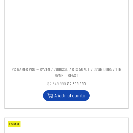
PC GAMER PRO – RYZEN 7 7800X3D / RTX 5070TI / 32GB DDR5 / 1TB
NVME – BEAST
$
2.849.990
$
2.699.990
Añadir al carrito
Oferta!