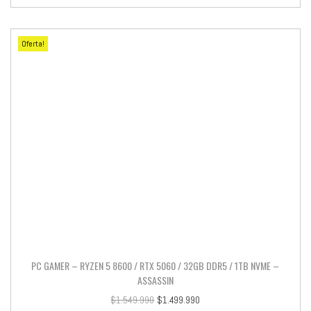
Oferta!
PC GAMER – RYZEN 5 8600 / RTX 5060 / 32GB DDR5 / 1TB NVME –
ASSASSIN
$
1.549.990
$
1.499.990