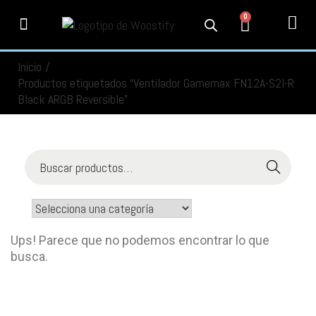
0
PRODUCTOS
SERVICIOS
MI CUENTA
CONTACTO
INFORMACIÓN
SEGUIMIENTO
Inicio
/
Productos etiquetados “Ventilador Gamemax FN12A-S2I-R
Black ARGB Reversible”
Buscar
Ups! Parece que no podemos encontrar lo que
busca.