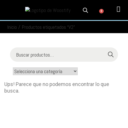
0
PRODUCTOS
SERVICIOS
MI CUENTA
CONTACTO
INFORMACIÓN
SEGUIMIENTO
Inicio
/
Productos etiquetados “V2”
Buscar
Ups! Parece que no podemos encontrar lo que
busca.