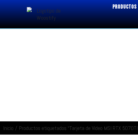
PRODUCTOS
Inicio
/
Productos etiquetados “Tarjeta de Video MSI RTX 5070T