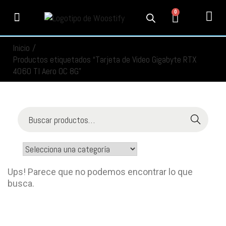
0
PRODUCTOS
SERVICIOS
MI CUENTA
CONTACTO
INFORMACIÓN
SEGUIMIENTO
Inicio
/
Productos etiquetados “Tarjeta de Video Gigabyte RTX
4060 TI Aero OC 8G”
Buscar
Ups! Parece que no podemos encontrar lo que
busca.