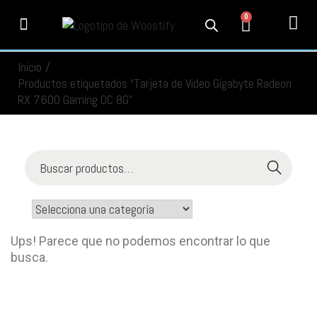
0
PRODUCTOS
SERVICIOS
MI CUENTA
CONTACTO
INFORMACIÓN
SEGUIMIENTO
Inicio
/
Productos etiquetados “Tarjeta de Video Gigabyte Radeon
RX 7600 Gaming OC 8G”
Buscar
Ups! Parece que no podemos encontrar lo que
busca.