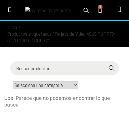
0
PRODUCTOS
SERVICIOS
MI CUENTA
CONTACTO
INFORMACIÓN
SEGUIMIENTO
Inicio
/
Productos etiquetados “Tarjeta de Video ASUS TUF RTX
5070 12G OC GDDR7”
Buscar
Ups! Parece que no podemos encontrar lo que
busca.