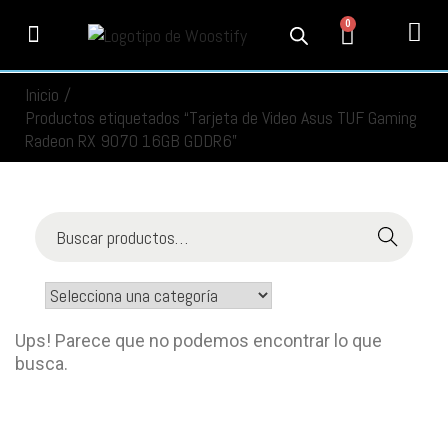
0
PRODUCTOS
SERVICIOS
MI CUENTA
CONTACTO
INFORMACIÓN
SEGUIMIENTO
Inicio
/
Productos etiquetados “Tarjeta de Video Asus TUF Gaming
Radeon RX 9070 16GB GDDR6”
Buscar
Ups! Parece que no podemos encontrar lo que
busca.