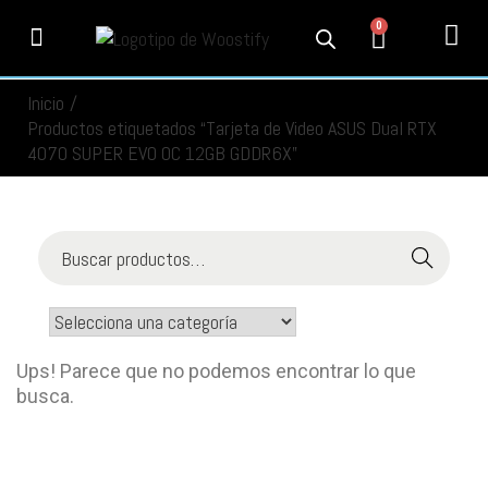
0
PRODUCTOS
SERVICIOS
MI CUENTA
CONTACTO
INFORMACIÓN
SEGUIMIENTO
Inicio
/
Productos etiquetados “Tarjeta de Video ASUS Dual RTX
4070 SUPER EVO OC 12GB GDDR6X”
Buscar
Ups! Parece que no podemos encontrar lo que
busca.