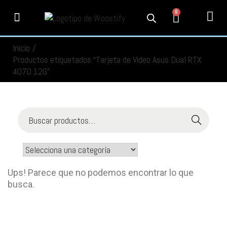
0
PRODUCTOS
SERVICIOS
MI CUENTA
CONTACTO
INFORMACIÓN
SEGUIMIENTO
Inicio
/
Productos etiquetados “Tarjeta de Video Asus Dual RTX
4070 12G”
Buscar
Ups! Parece que no podemos encontrar lo que
busca.