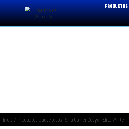
PRODUCTOS
Inicio
/
Productos etiquetados “Silla Gamer Cougar Elite White”