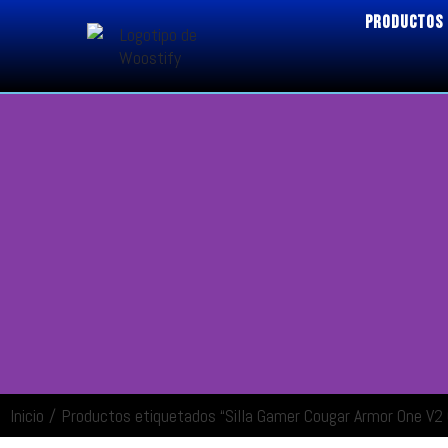
PRODUCTOS
Inicio
/
Productos etiquetados “Silla Gamer Cougar Armor One V2 
ENTRAR