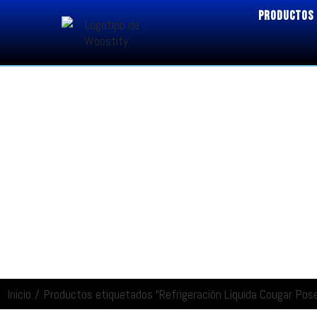
PRODUCTOS
Inicio
/
Productos etiquetados “Refrigeración Líquida Cougar Pos