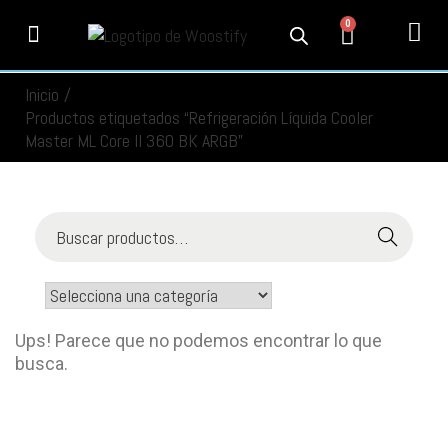
0
PRODUCTOS
SERVICIOS
MI CUENTA
CONTACTO
INFORMACIÓN
SEGUIMIENTO
Inicio
/
Productos etiquetados “Refrigeración Líquida Cooler
Master ML Core II 360 BK ARGB”
Buscar
Ups! Parece que no podemos encontrar lo que
busca.