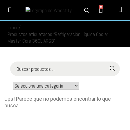
0
PRODUCTOS
SERVICIOS
MI CUENTA
CONTACTO
INFORMACIÓN
SEGUIMIENTO
Inicio
/
Productos etiquetados “Refrigeración Líquida Cooler
Master Core 360L ARGB”
Buscar
Ups! Parece que no podemos encontrar lo que
busca.