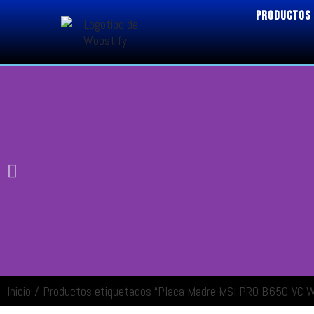
PRODUCTOS
Inicio
/
Productos etiquetados “Placa Madre MSI PRO B650-VC W
ENTRAR