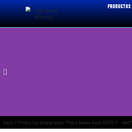
PRODUCTOS
Inicio
/
Productos etiquetados “Placa Madre Asus X670-P - AM5”
ENTRAR