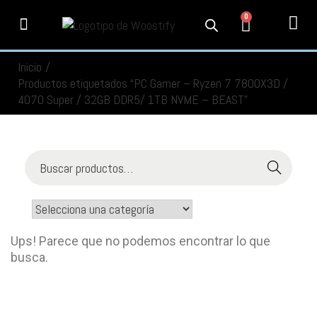
0
PRODUCTOS
SERVICIOS
MI CUENTA
CONTACTO
INFORMACIÓN
SEGUIMIENTO
Inicio
/
Productos etiquetados “PC Gamer – Ryzen 7 7800X3D /
4070 Super / 32GB DDR5/ 1TB NVME – BEAST”
Buscar
Ups! Parece que no podemos encontrar lo que
busca.