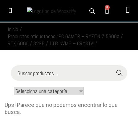
0
PRODUCTOS
SERVICIOS
MI CUENTA
CONTACTO
INFORMACIÓN
SEGUIMIENTO
Inicio
/
Productos etiquetados “PC GAMER – RYZEN 7 5800X /
RTX 5060 / 32GB / 1TB NVME – CRYSTAL”
Buscar
Ups! Parece que no podemos encontrar lo que
busca.