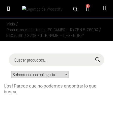
0
PRODUCTOS
SERVICIOS
MI CUENTA
CONTACTO
INFORMACIÓN
SEGUIMIENTO
Inicio
/
Productos etiquetados “PC GAMER – RYZEN 5 7600X /
RTX 5060 / 32GB / 1TB NVME – DEFENDER”
Buscar
Ups! Parece que no podemos encontrar lo que
busca.