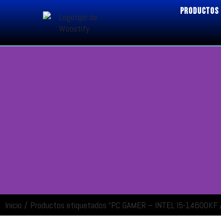
PRODUCTOS
Inicio
/
Productos etiquetados “PC GAMER – INTEL I5-14600KF
ENTRAR