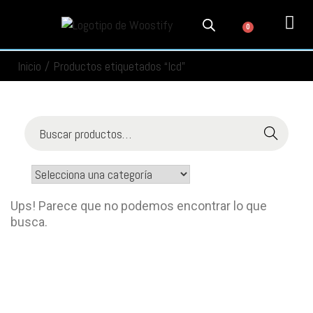
0
PRODUCTOS
SERVICIOS
MI CUENTA
CONTACTO
INFORMACIÓN
SEGUIMIENTO
Inicio
/
Productos etiquetados “lcd”
Buscar
Ups! Parece que no podemos encontrar lo que
busca.