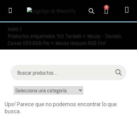
0
PRODUCTOS
SERVICIOS
MI CUENTA
CONTACTO
INFORMACIÓN
SEGUIMIENTO
Inicio
/
Productos etiquetados “Kit Teclado + Mouse - Teclado
Corsair K55 RGB Pro + Mouse Harpoon RGB Pro”
Buscar
Ups! Parece que no podemos encontrar lo que
busca.